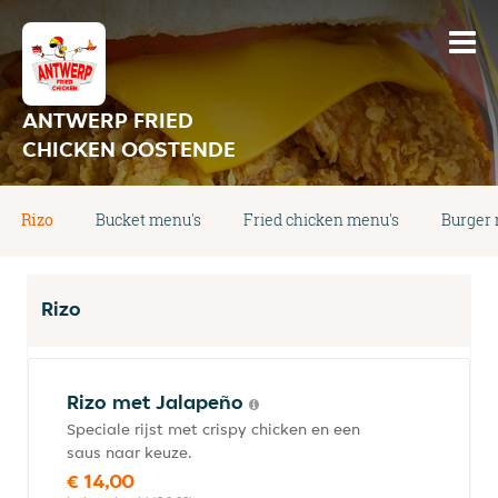
ANTWERP FRIED
CHICKEN OOSTENDE
Rizo
Bucket menu's
Fried chicken menu's
Burger
Rizo
Rizo met Jalapeño
Speciale rijst met crispy chicken en een
saus naar keuze.
€ 14,00