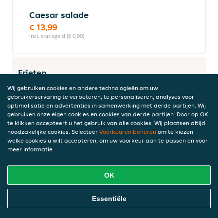
Caesar salade
€ 13,99
incl. statiegeld (€ 0,00)
Frieten
Wij gebruiken cookies en andere technologieën om uw
gebruikerservaring te verbeteren, te personaliseren, analyses voor
optimalisatie en advertenties in samenwerking met derde partijen. Wij
Friet (klein)
gebruiken onze eigen cookies en cookies van derde partijen. Door op OK
te klikken accepteert u het gebruik van alle cookies. Wij plaatsen altijd
€ 2,99
noodzakelijke cookies. Selecteer
Voorkeuren beheren
om te kiezen
incl. statiegeld (€ 0,00)
welke cookies u wilt accepteren, om uw voorkeur aan te passen en voor
meer informatie.
Friet (groot)
OK
€ 3,99
Online Eten Bestellen
incl. statiegeld (€ 0,00)
Essentiële